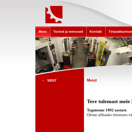
Meist
Tooted ja teenused
Kontakt
Tööpakkumise
Meist
SIENT
Tere tulemast meie
Tegutseme 1992 aastast.
Oleme allhanke tööstuses väi