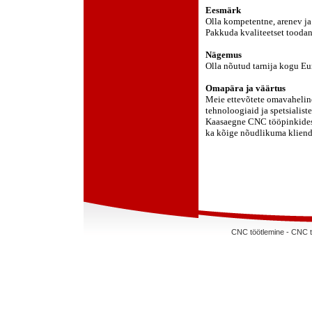
Eesmärk
Olla kompetentne, arenev ja
Pakkuda kvaliteetset
toodan
Nägemus
Olla nõutud tarnija kogu Eu
Omapära ja väärtus
Meie ettevõtete omavaheline
tehnoloogiaid ja spetsialiste
Kaasaegne CNC tööpinkidest
ka kõige nõudlikuma kliend
CNC töötlemine - CNC treimi